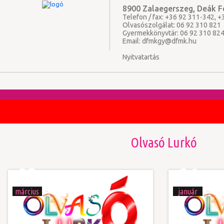
8900 Zalaegerszeg, Deák Fe
Telefon / fax: +36 92 311-342, 
Olvasószolgálat: 06 92 310 821
Gyermekkönyvtár: 06 92 310 82
Email:
dfmkgy@dfmk.hu
Nyitvatartás
Olvasó Lurkó
02
06
március
január