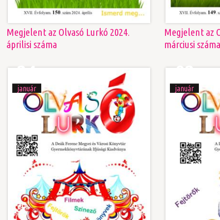
Megjelent az Olvasó Lurkó 2024.
Megjelent az O
áprilisi száma
márciusi szám
24
02
január
január