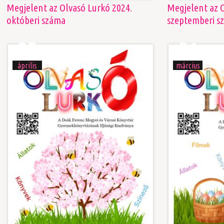
Megjelent az Olvasó Lurkó 2024.
Megjelent az O
októberi száma
szeptemberi s
05
01
április
március