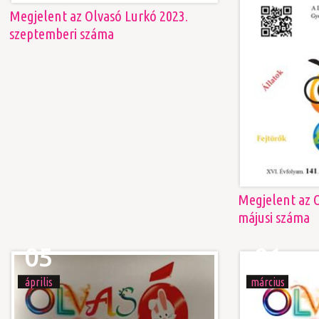
Megjelent az Olvasó Lurkó 2023.
szeptemberi száma
Megjelent az O
májusi száma
01
05
március
április