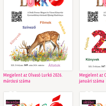
Megjelent az Olvasó Lurkó 2026.
Megjelent az O
márciusi száma
januári száma
03
09
december
október