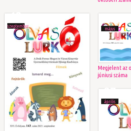
12
09
szeptember
május
Megjelent az o
júniusi száma
27
április