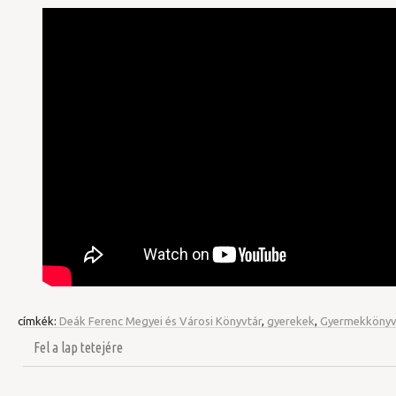
címkék:
Deák Ferenc Megyei és Városi Könyvtár
,
gyerekek
,
Gyermekkönyv
Fel a lap tetejére