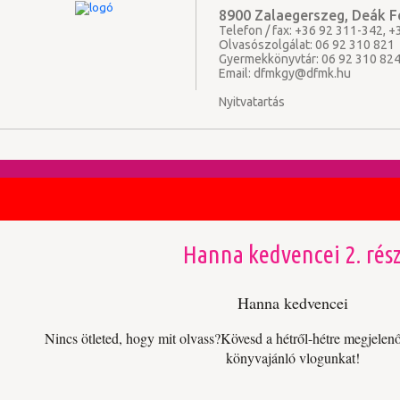
8900 Zalaegerszeg, Deák Fe
Telefon / fax: +36 92 311-342, 
Olvasószolgálat: 06 92 310 821
Gyermekkönyvtár: 06 92 310 82
Email:
dfmkgy@dfmk.hu
Nyitvatartás
Hanna kedvencei 2. rés
Hanna kedvencei
Nincs ötleted, hogy mit olvass?Kövesd a hétről-hétre megjele
könyvajánló vlogunkat!