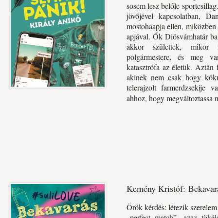
sosem lesz belőle sportcsilla
jövőjével kapcsolatban, Da
mostohaapja ellen, miközben s
apjával. Ők Diósvámhatár bal
akkor születtek, mikor
polgármestere, és meg va
katasztrófa az életük. Aztán 
akinek nem csak hogy kókusz
telerajzolt farmerdzsekije 
ahhoz, hogy megváltoztassa m
Kemény Kristóf: Bekavar
Örök kérdés: létezik szerelem
„perfect match”, azaz töké