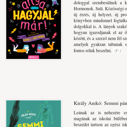
dologgal szembesülnek a ka
Hormonok. Suli. Közösségi 
új érzés, új helyzet, új pr
könyvben mindennel foglalkoz
dolgokkal is. A lányok szaké
hogyan igazodjanak el az őke
között, és a szerző nem fél s
amelyek gyakran tabunak sz
fontos róluk beszélni.
(F.)
Király Anikó: Semmi pán
Leának az is nehezére es
magának az iskolai büfében
beszédet tartson az egész isk