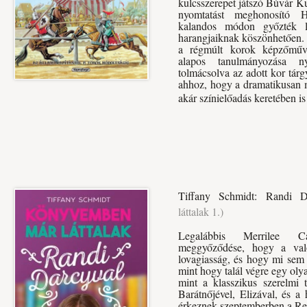
kulcsszerepet játszó Búvár 
nyomtatást meghonosító H
kalandos módon győzték 
harangjaiknak köszönhetően. A
a régmúlt korok képzőművé
alapos tanulmányozása ny
tolmácsolva az adott kor tárgy
ahhoz, hogy a dramatikusan m
akár színielőadás keretében is
Tiffany Schmidt: Randi D
láttalak 1.)
Legalábbis Merrilee Ca
meggyőződése, hogy a val
lovagiasság, és hogy mi sem 
mint hogy talál végre egy olya
mint a klasszikus szerelmi t
Barátnőjével, Elizával, és a
érkeznek szeptemberben a Re