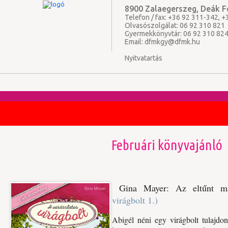
8900 Zalaegerszeg, Deák Fe
Telefon / fax: +36 92 311-342, 
Olvasószolgálat: 06 92 310 821
Gyermekkönyvtár: 06 92 310 82
Email:
dfmkgy@dfmk.hu
Nyitvatartás
Februári könyvajánló
Gina Mayer: Az ​eltűnt m
virágbolt 1.)
Abigél néni egy virágbolt tulajdo