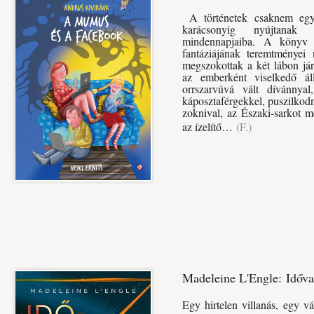
A történetek csaknem egy é
karácsonyig nyújtanak 
mindennapjaiba. A könyv l
fantáziájának teremtményei 
megszokottak a két lábon jár
az emberként viselkedő áll
orrszarvúvá vált dívánnyal,
káposztaférgekkel, puszilkod
zoknival, az Északi-sarkot m
az ízelítő…
(F.)
Madeleine L'Engle: Időva
Egy hirtelen villanás, egy vá