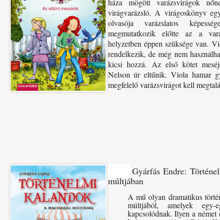
háza mögött varázsvirágok nőn
virágvarázsló. A virágoskönyv eg
olvasója varázslatos képesség
megmutatkozik előtte az a vará
helyzetben éppen szüksége van. V
rendelkezik, de még nem használhat
kicsi hozzá.
Az első kötet meséj
Nelson úr eltűnik. Viola hamar 
megfelelő varázsvirágot kell megtalá
Gyárfás Endre: Történe
múltjában
A mű olyan dramatikus törté
múltjából, amelyek egy-e
kapcsolódnak. Ilyen a német 