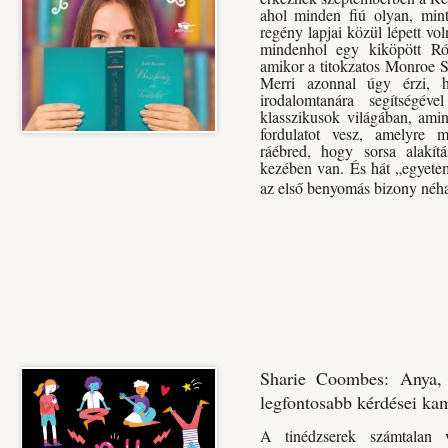
ahol minden fiú olyan, min
regény lapjai közül lépett vol
mindenhol egy kiköpött Ró
amikor a titokzatos Monroe St
Merri azonnal úgy érzi, h
irodalomtanára segítségév
klasszikusok világában, ami
fordulatot vesz, amelyre 
ráébred, hogy sorsa alakít
kezében van. És hát „egyetem
az első benyomás bizony néh
Sharie Coombes: Anya, 
legfontosabb kérdései ka
A tinédzserek számtalan v