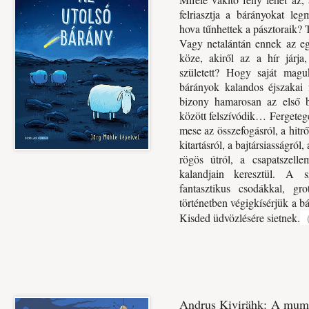
felriasztja a bárányokat le
hova tűnhettek a pásztoraik? 
Vagy netalántán ennek az e
köze, akiről az a hír járja
született? Hogy saját mag
bárányok kalandos éjszakai f
bizony hamarosan az első b
között felszívódik… Fergeteg
mese az összefogásról, a hitről
kitartásról, a bajtársiasságról,
rögös útról, a csapatszelle
kalandjain keresztül. A s
fantasztikus csodákkal, grot
történetben végigkísérjük a bá
Kisded üdvözlésére sietnek.
Andrus Kivirähk: A mumu