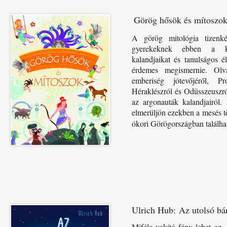
Görög hősök és mítoszo
A görög mitológia tizenk
gyerekeknek ebben a kö
kalandjaikat és tanulságos é
érdemes megismernie. Olv
emberiség jótevőjéről, Pr
Héraklészról és Odüsszeuszró
az argonauták kalandjairól.
elmerüljön ezekben a mesés t
ókori Görögországban találh
Ulrich Hub: Az utolsó bá
Miféle vakító fény lehet az,