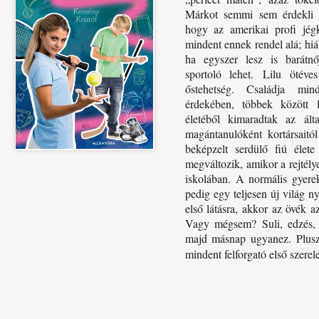
Márkot semmi sem érdekli 
hogy az amerikai profi jégk
mindent ennek rendel alá; hi
ha egyszer lesz is barátnő
sportoló lehet. Lilu ötéves
őstehetség. Családja minde
érdekében, többek között l
életéből kimaradtak az álta
magántanulóként kortársaitól
beképzelt serdülő fiú élete
megváltozik, amikor a rejtél
iskolában. A normális gyerek
pedig egy teljesen új világ n
első látásra, akkor az övék a
Vagy mégsem? Suli, edzés, 
majd másnap ugyanez. Plusz 
mindent felforgató első szer