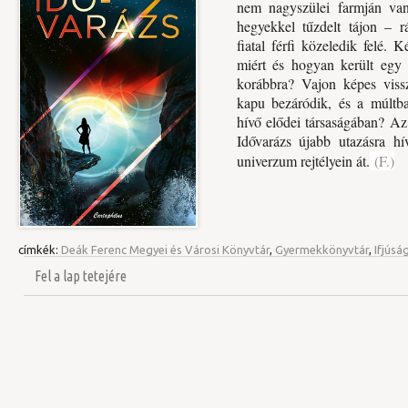
nem nagyszülei farmján va
hegyekkel tűzdelt tájon – r
fiatal férfi közeledik felé. 
miért és hogyan került egy 
korábbra? Vajon képes vissza
kapu bezáródik, és a múltb
hívő elődei társaságában? Az
Idővarázs újabb utazásra hí
univerzum rejtélyein át.
(F.)
címkék:
Deák Ferenc Megyei és Városi Könyvtár
,
Gyermekkönyvtár
,
Ifjúság
Fel a lap tetejére