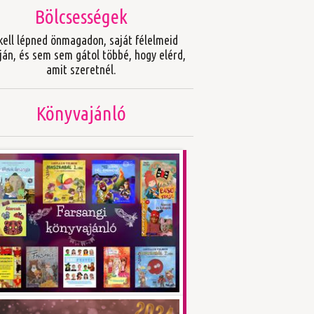
Bölcsességek
kell lépned önmagadon, saját félelmeid
ján, és sem sem gátol többé, hogy elérd,
amit szeretnél.
Könyvajánló