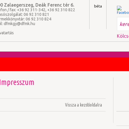
0 Zalaegerszeg, Deák Ferenc tér 6.
béta
fon / fax: +36 92 311-342, +36 92 310 822
asószolgálat: 06 92 310 821
rmekkönyvtár: 06 92 310 824
il:
dfmkgy@dfmk.hu
vatartás
Kölcs
Impresszum
Vissza a kezdőoldalra