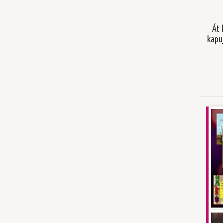
Át 
kapu