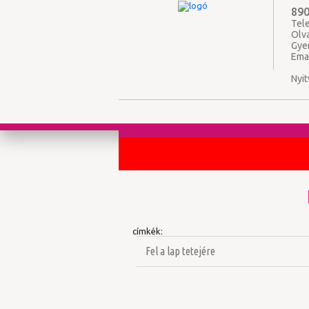
890
Tele
Olv
Gye
Ema
Nyit
címkék:
Fel a lap tetejére