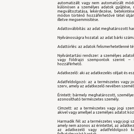
automatizált vagy nem automatizált mód
különösen a személyes adatok gyűjtése, rö
megváltoztatása, lekérdezése, betekintése
módon történő hozzáférhetővé tétel útján
illetve megsemmisítése.
Adattovábbítás: az adat meghatározott ha
Nyilvánosságra hozatal: az adat bárki szám
Adattörlés: az adatok felismerhetetlenné té
Nyilvántartási rendszer: a személyes adatok
vagy földrajzi szempontok szerint – 
hozzáférhető.
Adatkezelő: aki az adatkezelés céljait és 
Adatfeldolgozó: az a természetes vagy j
szerv, amely az adatkezelő nevében személ
Érintett: bármely meghatározott, személye
azonosítható természetes személy.
Címzett: az a természetes vagy jogi sze
akivel vagy amellyel a személyes adatot közl
Harmadik fél: az a természetes vagy jogi 
amely nem azonos az érintettel, az adatkez
az adatkezelő vagy adatfeldolgozó kö
felhatalmazást kaptak.