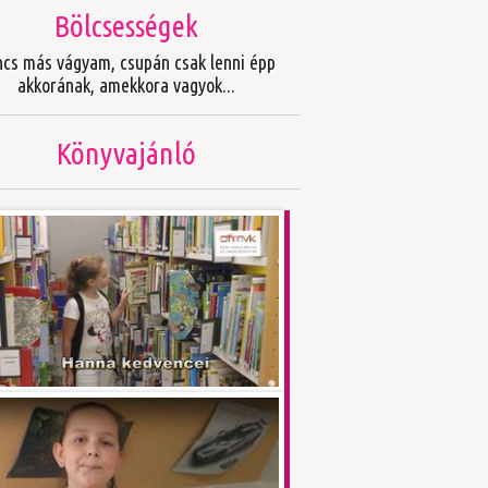
Bölcsességek
ncs más vágyam, csupán csak lenni épp
akkorának, amekkora vagyok...
Könyvajánló