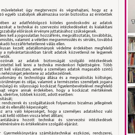
 műveleteket úgy megtervezni és végrehajtani, hogy az a
ó egyéb szabályok alkalmazása során biztosítsa az érintettek
örében az adatfeldolgozó köteles gondoskodni az adatok
zokat a technikai és szervezési intézkedéseket és kialakítani
ogszabályi előírások érvényre juttatásához szükségesek.
ni kell a jogosulatlan hozzáférés, megváltoztatás, továbbítás,
misítés, valamint a véletlen megsemmisülés és sérülés, továbbá
akadó hozzáférhetetlenné válás ellen.
nikusan kezelt adatállományok védelme érdekében megfelelő
ogy a nyilvántartásokban tárolt adatok közvetlenül ne legyenek
hetők.
ozónak az adatok biztonságát szolgáló intézkedések
tettel kell lenni a technika mindenkori fejlettségére. Több
zt kell választani, amely a személyes adatok magasabb szintű
an nehézséget jelentene az adatkezelőnek.
domány és technológia állása és a megvalósítás költségei,
körülményei és céljai, valamint a természetes személyek jogaira
zínűségű és súlyosságú kockázat figyelembevételével megfelelő
t hajt végre annak érdekében, hogy a kockázat mértékének
a, ideértve, többek között, adott esetben:
sítását;
 rendszerek és szolgáltatások folyamatos bizalmas jellegének
ását és ellenálló képességét;
 az arra való képességet, hogy a személyes adatokhoz való
t kellő időben vissza lehet állítani;
ntálására hozott technikai és szervezési intézkedések
lmérésére és értékelésére szolgáló eljárást.
Gyermekkönyvtára számítástechnikai eszközei, rendszerei,