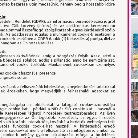
 honlap bezárása után megszűnik, néhány pedig hosszabb időre
pja:
védelmi Rendelet (GDPR), az információs önrendelkezési jogról
 évi CXII. törvény (Infotv.) és az elektronikus kereskedelmi
ársadalommal összefüggő szolgáltatások egyes kérdéseiről szóló
entik. Az adatkezelés jogalapja munkamenet cookie-k esetében a
cookie-k esetében a GDPR 6. cikk (1) bekezdés a) pontja, illetve
sszhangban az Ön hozzájárulása.
zői:
lenesen aktiválódnak, amíg a böngészés folyik. Azaz, attól a
 a böngésző ablakot, addig a pillanatig, amíg be nem zárja azt.
amenet cookie törlődik. Munkamenet cookie-ban személyes
s cookie-t használja: presence
böngészés során.
sználunk a felhasználók hitelesítése, a bejelentkezési adatokkal
nak érdekében, hogy megvédjük a felhasználói adatokat az
eglátogatja az oldalunkat, a látogató cookie-azonosítója
gle cookie-kat – például a NID és SID cookie-kat – használ a
e Keresésben látható hirdetések testreszabásához. Az ilyen
 megjegyezze az Ön legutóbbi kereséseit, az egyes hirdetők
l való korábbi interakcióit, továbbá a hirdetők webhelyein tett
etés funkciója cookie-kat használ. A hirdetésből eredő
sére cookie-kat ment a felhasználó számítógépére, amikor az
A cookie-k néhány gyakori alkalmazási módja: a hirdetések