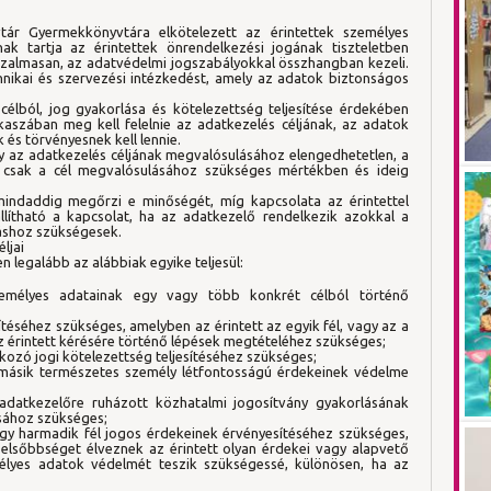
ár Gyermekkönyvtára elkötelezett az érintettek személyes
ak tartja az érintettek önrendelkezési jogának tiszteletben
bizalmasan, az adatvédelmi jogszabályokkal összhangban kezeli.
nikai és szervezési intézkedést, amely az adatok biztonságos
élból, jog gyakorlása és kötelezettség teljesítése érdekében
aszában meg kell felelnie az adatkezelés céljának, az adatok
 és törvényesnek kell lennie.
y az adatkezelés céljának megvalósulásához elengedhetetlen, a
t csak a cél megvalósulásához szükséges mértékben és ideig
indaddig megőrzi e minőségét, míg kapcsolata az érintettel
eállítható a kapcsolat, ha az adatkezelő rendelkezik azokkal a
ításhoz szükségesek.
ljai
 legalább az alábbiak egyike teljesül:
zemélyes adatainak egy vagy több konkrét célból történő
ítéséhez szükséges, amelyben az érintett az egyik fél, vagy az a
érintett kérésére történő lépések megtételéhez szükséges;
ozó jogi kötelezettség teljesítéséhez szükséges;
 másik természetes személy létfontosságú érdekeinek védelme
datkezelőre ruházott közhatalmi jogosítvány gyakorlásának
sához szükséges;
gy harmadik fél jogos érdekeinek érvényesítéséhez szükséges,
elsőbbséget élveznek az érintett olyan érdekei vagy alapvető
élyes adatok védelmét teszik szükségessé, különösen, ha az