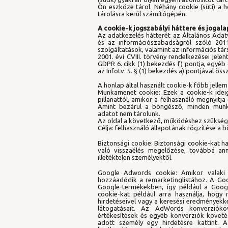
Ön eszköze tárol. Néhány cookie (süti) a
tárolásra kerül számítógépén.
A cookie-k jogszabályi háttere és jogala
Az adatkezelés hátterét az Általános Adat
és az információszabadságról szóló 2011.
szolgáltatások, valamint az információs t
2001. évi CVIII. törvény rendelkezései jel
GDPR 6. cikk (1) bekezdés f) pontja, egyéb 
az Infotv. 5. § (1) bekezdés a) pontjával ö
A honlap által használt cookie-k főbb jellem
Munkamenet cookie: Ezek a cookie-k ideig
pillanattól, amikor a felhasználó megnyitja
Amint bezárul a böngésző, minden munk
adatot nem tárolunk.
Az oldal a következő, működéshez szüksége
Célja: felhasználó állapotának rögzítése a 
Biztonsági cookie: Biztonsági cookie-kat ha
való visszaélés megelőzése, továbbá an
illetéktelen személyektől.
Google Adwords cookie: Amikor valaki m
hozzáadódik a remarketinglistához. A Goo
Google-termékekben, így például a Googl
cookie-kat például arra használja, hogy
hirdetéseivel vagy a keresési eredményekke
látogatásait. Az AdWords konverzióköv
értékesítések és egyéb konverziók követé
adott személy egy hirdetésre kattint. 