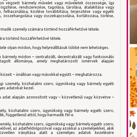
on végzett bármely művelet vagy műveletek összessége, így
gzítése, rendszerezése, tagolása, tárolása, átalakítása vagy
, felhasználása, közlése továbbítása, terjesztése vagy egyéb
, összehangolása vagy összekapcsolása, korlátozása, törlése,
rmadik személy számára történő hozzáférhetővé tétele.
ára történő hozzáférhetővé tétele.
tele olyan módon, hogy helyreállításuk többé nem lehetséges.
 bármely módon – centralizált, decentralizált vagy funkcionális
tagolt állománya, amely meghatározott ismérvek alapján
eszközeit – önállóan vagy másokkal együtt – meghatározza.
ogi személy, közhatalmi szerv, ügynökség vagy bármely egyéb
yes adatokat kezel.
s adat alapján azonosított vagy – közvetlenül vagy közvetve –
mély, közhatalmi szerv, ügynökség vagy bármely egyéb szerv,
ik, függetlenül attól, hogy harmadik fél-e.
személy, közhatalmi szerv, ügynökség vagy bármely egyéb szerv,
elővel, az adatfeldolgozóval vagy azokkal a személyekkel, akik
zvetlen irányítása alatt a személyes adatok kezelésére