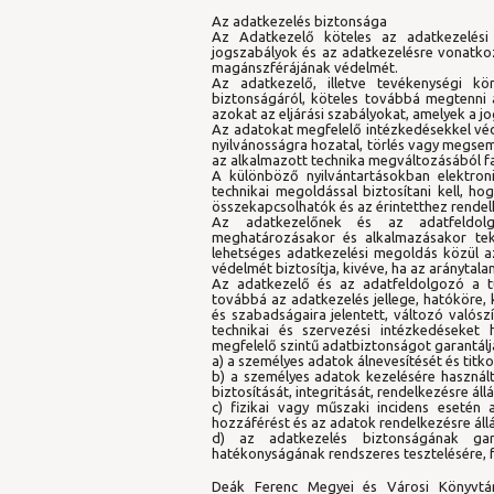
Az adatkezelés biztonsága
Az Adatkezelő köteles az adatkezelési
jogszabályok és az adatkezelésre vonatkoz
magánszférájának védelmét.
Az adatkezelő, illetve tevékenységi k
biztonságáról, köteles továbbá megtenni a
azokat az eljárási szabályokat, amelyek a j
Az adatokat megfelelő intézkedésekkel véde
nyilvánosságra hozatal, törlés vagy megsem
az alkalmazott technika megváltozásából f
A különböző nyilvántartásokban elektro
technikai megoldással biztosítani kell, h
összekapcsolhatók és az érintetthez rendel
Az adatkezelőnek és az adatfeldolg
meghatározásakor és alkalmazásakor tekin
lehetséges adatkezelési megoldás közül a
védelmét biztosítja, kivéve, ha az aránytal
Az adatkezelő és az adatfeldolgozó a tu
továbbá az adatkezelés jellege, hatóköre, 
és szabadságaira jelentett, változó valós
technikai és szervezési intézkedéseke
megfelelő szintű adatbiztonságot garantálj
a) a személyes adatok álnevesítését és titko
b) a személyes adatok kezelésére használt
biztosítását, integritását, rendelkezésre áll
c) fizikai vagy műszaki incidens esetén
hozzáférést és az adatok rendelkezésre állásá
d) az adatkezelés biztonságának gara
hatékonyságának rendszeres tesztelésére, fe
Deák Ferenc Megyei és Városi Könyvtár 