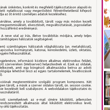
atának önkéntes, konkrét és megfelelő tájékoztatáson alapuló és
ntett nyilatkozat vagy megerősítést félreérthetetlenül kifejező
adja az őt érintő személyes adatok kezeléséhez.
sérülése, amely a továbbított, tárolt vagy más módon kezelt
 megsemmisülését, elvesztését, megváltoztatását, jogosulatlan
n hozzáférést eredményezi.
l. A neve utal az írás, illetve továbbítás módjára, amely teljes
zámítógépes hálózatok segítségével.
stem) számítógépes hálózatok világhálózata (un. metahálózat),
csolva kormányzati, katonai, kereskedelmi, üzleti, oktatási,
egyéni felhasználókat.
elenésre, információ közlésre alkalmas elektronikus felület,
tott szervereken (Webserver) helyezkednek el. Ezek az oldalak,
ndelkeznek, amit egy böngésző alkalmazásba beírva az adott
ológiája lehetővé teszi az egyes tartalomelemek, hivatkozások
).
unkcióinak megteremtésére szolgáló program komponens. Két
épen tárolt, a másik a szerver oldalon tárolt, ún. session cookie.
e kezelését kell szabályozni. A weboldalakon tájékoztatni és
használatáról.
tkozott személyeknek az e-mail címére kiküldött, jellemzően
ndszeresített alkalmazás által kiküldött elektronikus levél,
y célú tájékoztatás.