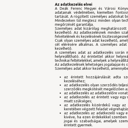
Az adatkezelés elvei
A Deák Ferenc Megyei és Városi Könyvt
adatainak védelmében, kiemelten fontosn
tartását. A rögzített személyes adatokat 
Mindezeken túl megtesz minden olyan tech
megőrzését garantálja.
Személyes adat kizárólag meghatározott c
kezelhető. Az adatkezelésnek minden szak
felvételének és kezelésének tisztességesnek
Csak olyan személyes adat kezelhető, amel
cél elérésére alkalmas. A személyes ada
kezelhető.
A személyes adat az adatkezelés során m
helyreállítható. Az érintettel akkor helyr
technikai feltételekkel, amelyek a helyreáll
Az adatkezelések lehetséges jogalapjai és cé
Személyes adat akkor kezelhető, amennyiben
az érintett hozzájárulását adta s
kezeléséhez;
az adatkezelés olyan szerződés teljes
szerződés megkötését megelőzően az 
az adatkezelés az adatkezelőre vonatk
az adatkezelés az érintett vagy egy
miatt szükséges;
az adatkezelés közérdekű vagy az a
keretében végzett feladat végrehajtá
az adatkezelés az adatkezelő vagy e
kivéve, ha ezen érdekekkel szemben 
jogai és szabadságai, amelyek szem
érintett gyermek.