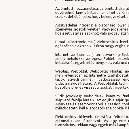
Az érintett hozzájárulása: az érintett akar
egyértelmű kinyilvánítása, amellyel az éri
cselekedet útján jelzi, hogy beleegyezését 
Adatvédelmi incidens: a biztonság olyan 
személyes adatok véletlen vagy jogellenes
közlését vagy az azokhoz való jogosulatla
E-mail: (Electronic mail) elektronikus levé
egészében elektronikus úton megy végbe s
Internet: az Internet (Internetworking Sy
amely behálózza az egész Földet, összekap
kutatási, és egyéb intézményeket, valamint 
Weblap, Weboldal, Webportál, Honlap: megj
mely jellemzően az Internetre csatlakozta
lapok, egyedi címmel (hivatkozással) re
oldalra navigálhatunk. A Weboldalak techn
közötti előre- és visszaugrásokat (hypertext
Sütik (cookies): weboldalak kényelmi f
alapvető fajtája létezik. Az egyik a saját g
Adatkezelés szempontjából a session cooki
nyilatkoztatni kell a látogatókat a cookie-k 
Elektronikus hírlevél: címlistára felira
automatikusan létrehozott és egy erre re
tranzakciós, reklám vagy egyéb más kampán