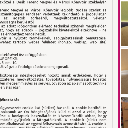
szközei a Deák Ferenc Megyei és Városi Könyvtár székhelyén
erenc Megyei és Városi Könyvtár legjobb tudása szerint az
 számítógépes rendszer védettnek tekinthető a jogosulatlan
 az adatok törléséről, megváltoztatásától, véletlen
nosságra kerüléstől.
az adott időpontban elérhető technikai szintnek megfelelően
zt, hogy az adatok – jogszabályi kivételektől eltekintve – ne
az érintetthez rendelhetők.
ár a nyújtott termékeinek, szolgáltatásainak bemutatása,
véhez tartozó webes felületet (honlap, weblap, web site)
ödtetésével összefüggésben:
EUROPE Kft.
 3. em. 10.
 végzi, a feldolgozásukra nem jogosult.
 biztonsági intézkedéseket hozott annak érdekében, hogy a
záférés, megváltoztatás, továbbítás, nyilvánosságra hozatal,
tlen megsemmisülés és sérülés, továbbá az alkalmazott technika
 válás ellen.
ájékoztatás
gynevezett cookie-kat (sütiket) használ. A cookie betűből és
onlapunk az Ön böngészőjének küld el azzal a céllal, hogy
yítse a honlapunk használatát és közreműködik abban, hogy
formációt gyűjtsünk a látogatóinkról. A cookie-k (sütik) nem
nem alkalmasak az egyéni felhasználó azonosítására. A cookie-k
talmaznak - egy titkos, véletlenül generált számsort - amelyet az