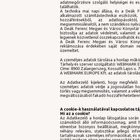
adatmegőrzésre szolgáló helyiségei és e
találhatók.
A technika mai napi állása, és a Deák F
alkalmazott számítástechnikai eszközök,
hozzáférésekből, az adatlopásoktól,
megsemmisülésétől, a nem szándékos nyilvá
A Deák Ferenc Megyei és Városi Könyvtár 
biztosítja az adatok védelmét, valamint a
legyenek közvetlenül összekapcsolhatók és 
A Deák Ferenc Megyei és Városi Könyvt
reklámozása érdekében saját domain ne
üzemeltet.
A személyes adatok tárolása a honlap műk
Tárhely és szerver szolgáltató: WEBMARK 
Címe: 8900 Zalaegerszeg, Kossuth Lajos u. 7.
A WEBMARK EUROPE Kft. az adatok tárolását
Az Adatkezelő kijelenti, hogy megfelelő
személyes adatok védje a jogosulatlan hoz
törlés vagy megsemmisítés, valamint a véle
megváltozásából fakadó hozzáférhetetlenné
A cookie-k használatával kapcsolatos t
Mi az a cookie?
Az Adatkezelő a honlap látogatása során ú
számokból álló információcsomag, amit h
elmentse bizonyos beállításait, megkönn
néhány releváns, statisztikai jellegű in
tartalmaznak személyes információkat, és 
(sütik) gyakran olyan egyéni azonosítót tar