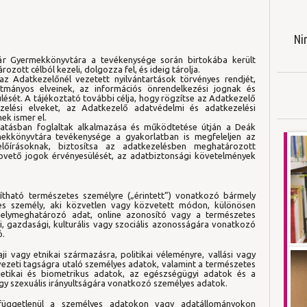
Ni
r Gyermekkönyvtára a tevékenysége során birtokába került
ott célból kezeli, dolgozza fel, és ideig tárolja.
z Adatkezelőnél vezetett nyilvántartások törvényes rendjét,
tmányos elveinek, az információs önrendelkezési jognak és
ését. A tájékoztató további célja, hogy rögzítse az Adatkezelő
zelési elveket, az Adatkezelő adatvédelmi és adatkezelési
ek ismer el.
ztatásban foglaltak alkalmazása és működtetése útján a Deák
ekkönyvtára tevékenysége a gyakorlatban is megfeleljen az
lőírásoknak, biztosítsa az adatkezelésben meghatározott
vető jogok érvényesülését, az adatbiztonsági követelmények
ítható természetes személyre („érintett”) vonatkozó bármely
es személy, aki közvetlen vagy közvetett módon, különösen
helymeghatározó adat, online azonosító vagy a természetes
lemi, gazdasági, kulturális vagy szociális azonosságára vonatkozó
ó.
ji vagy etnikai származásra, politikai véleményre, vallási vagy
zeti tagságra utaló személyes adatok, valamint a természetes
etikai és biometrikus adatok, az egészségügyi adatok és a
gy szexuális irányultságára vonatkozó személyes adatok.
l függetlenül a személyes adatokon vagy adatállományokon