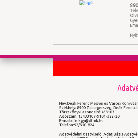
890
Tele
Olv
Gye
Ema
Nyit
Adatvé
Név:Deák Ferenc Megyei és Városi Könyvtá
Székhely: 8900 Zalaegerszeg, Deák Ferenc t
Törzskönyvi azonosító:433103
Adószám: 15433107-9101-322-20
E-mail:dfmkgy@dfmk.hu
Telefon:92/310-824
Adatvédelmi tisztviselő: Adat-Bázis Adatvé