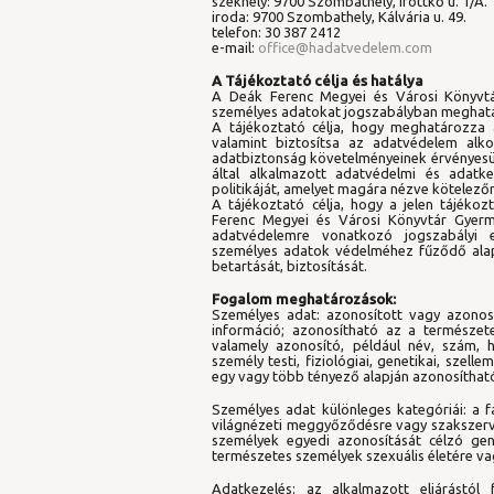
székhely: 9700 Szombathely, Írottkő u. 1/A.
iroda: 9700 Szombathely, Kálvária u. 49.
telefon: 30 387 2412
e-mail:
office@hadatvedelem.com
A Tájékoztató célja és hatálya
A Deák Ferenc Megyei és Városi Könyvtá
személyes adatokat jogszabályban meghatároz
A tájékoztató célja, hogy meghatározza a
valamint biztosítsa az adatvédelem alko
adatbiztonság követelményeinek érvényesül
által alkalmazott adatvédelmi és adatke
politikáját, amelyet magára nézve kötelezőn
A tájékoztató célja, hogy a jelen tájéko
Ferenc Megyei és Városi Könyvtár Gyerm
adatvédelemre vonatkozó jogszabályi e
személyes adatok védelméhez fűződő alap
betartását, biztosítását.
Fogalom meghatározások:
Személyes adat: azonosított vagy azonos
információ; azonosítható az a természet
valamely azonosító, például név, szám, 
személy testi, fiziológiai, genetikai, szel
egy vagy több tényező alapján azonosíthat
Személyes adat különleges kategóriái: a fa
világnézeti meggyőződésre vagy szakszerve
személyek egyedi azonosítását célzó gen
természetes személyek szexuális életére va
Adatkezelés: az alkalmazott eljárástó