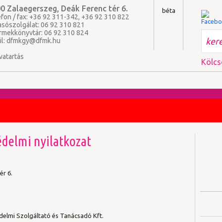
0 Zalaegerszeg, Deák Ferenc tér 6.
béta
fon / fax: +36 92 311-342, +36 92 310 822
asószolgálat: 06 92 310 821
rmekkönyvtár: 06 92 310 824
il:
dfmkgy@dfmk.hu
vatartás
Kölcs
delmi nyilatkozat
r
ér 6.
delmi Szolgáltató és Tanácsadó Kft.