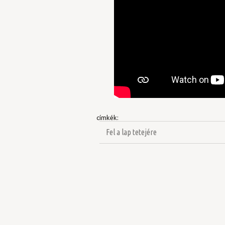
címkék:
Fel a lap tetejére