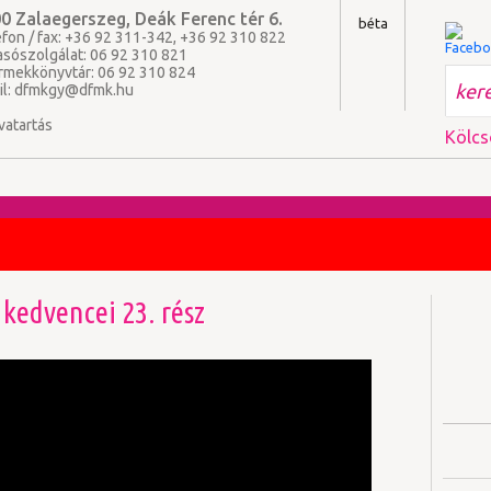
0 Zalaegerszeg, Deák Ferenc tér 6.
béta
fon / fax: +36 92 311-342, +36 92 310 822
asószolgálat: 06 92 310 821
rmekkönyvtár: 06 92 310 824
il:
dfmkgy@dfmk.hu
vatartás
Kölcs
kedvencei 23. rész