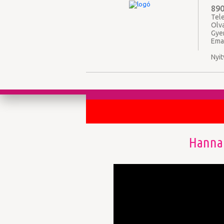
890
Tele
Olv
Gye
Ema
Nyit
Hanna 