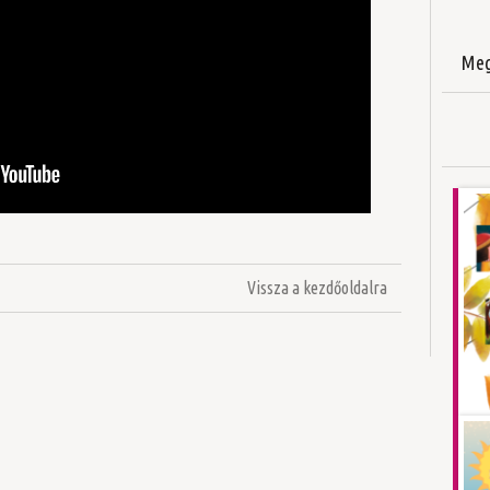
Meg
Vissza a kezdőoldalra