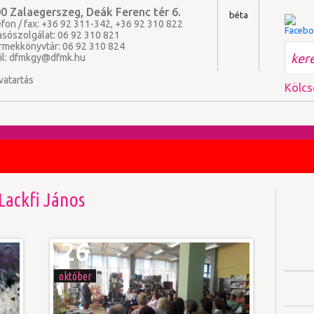
0 Zalaegerszeg, Deák Ferenc tér 6.
béta
fon / fax: +36 92 311-342, +36 92 310 822
asószolgálat: 06 92 310 821
rmekkönyvtár: 06 92 310 824
il:
dfmkgy@dfmk.hu
vatartás
Kölcs
Lackfi János
26
október