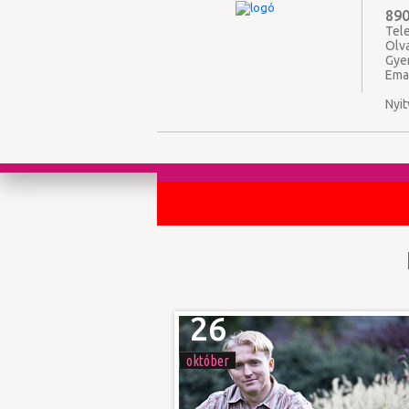
890
Tele
Olv
Gye
Ema
Nyit
26
október