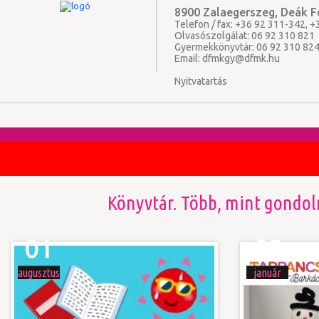
8900 Zalaegerszeg, Deák Fe
Telefon / fax: +36 92 311-342, 
Olvasószolgálat: 06 92 310 821
Gyermekkönyvtár: 06 92 310 82
Email:
dfmkgy@dfmk.hu
Nyitvatartás
Könyvtár. Több, mint gondol
01
05
augusztus
január