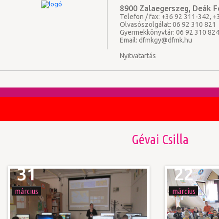
8900 Zalaegerszeg, Deák Fe
Telefon / fax: +36 92 311-342, 
Olvasószolgálat: 06 92 310 821
Gyermekkönyvtár: 06 92 310 82
Email:
dfmkgy@dfmk.hu
Nyitvatartás
Gévai Csilla
31
22
március
március