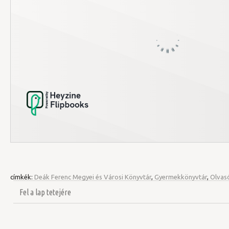
címkék:
Deák Ferenc Megyei és Városi Könyvtár
,
Gyermekkönyvtár
,
Olvas
Fel a lap tetejére