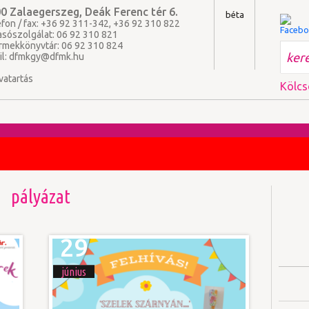
0 Zalaegerszeg, Deák Ferenc tér 6.
béta
fon / fax: +36 92 311-342, +36 92 310 822
asószolgálat: 06 92 310 821
rmekkönyvtár: 06 92 310 824
il:
dfmkgy@dfmk.hu
vatartás
Kölcs
pályázat
29
június