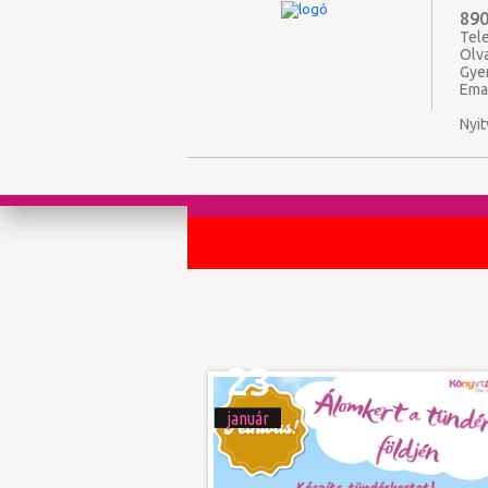
890
Tele
Olv
Gye
Ema
Nyit
23
január