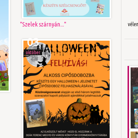
"Szelek szárnyán..."
véle
03
október