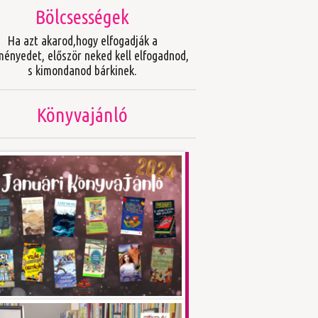
Bölcsességek
Ha azt akarod,hogy elfogadják a
ményedet, először neked kell elfogadnod,
s kimondanod bárkinek.
Könyvajánló