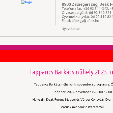
8900 Zalaegerszeg, Deák Fe
Telefon / fax: +36 92 311-342, 
Olvasószolgálat: 06 92 310 821
Gyermekkönyvtár: 06 92 310 82
Email:
dfmkgy@dfmk.hu
Nyitvatartás
Tappancs Barkácsműhely 2025.
Tappancs Barkácsműhelyünk novemberi programja: Ős
Időpont: 2025. november 15. 9.00-12.00
Helyszín: Deák Ferenc Megyei és Városi Könyvtár Gye
Várunk mindenkit szeretettel!