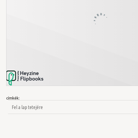
címkék:
Fel a lap tetejére