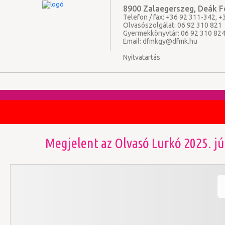
8900 Zalaegerszeg, Deák Fe
Telefon / fax: +36 92 311-342, 
Olvasószolgálat: 06 92 310 821
Gyermekkönyvtár: 06 92 310 82
Email:
dfmkgy@dfmk.hu
Nyitvatartás
Megjelent az Olvasó Lurkó 2025. j