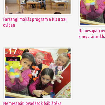
Farsangi mókás program a Kis utcai
oviban
Nemesapáti óv
könyvtárunkb
17
január
Nemesapáti óvodások bábjátéka