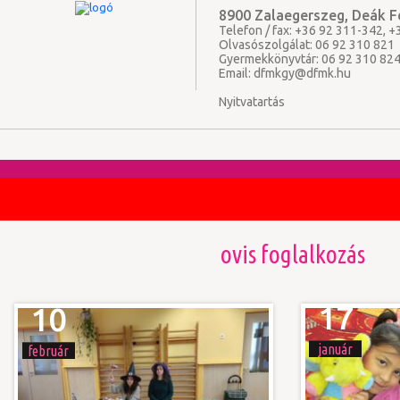
8900 Zalaegerszeg, Deák Fe
Telefon / fax: +36 92 311-342, 
Olvasószolgálat: 06 92 310 821
Gyermekkönyvtár: 06 92 310 82
Email:
dfmkgy@dfmk.hu
Nyitvatartás
ovis foglalkozás
17
10
január
február