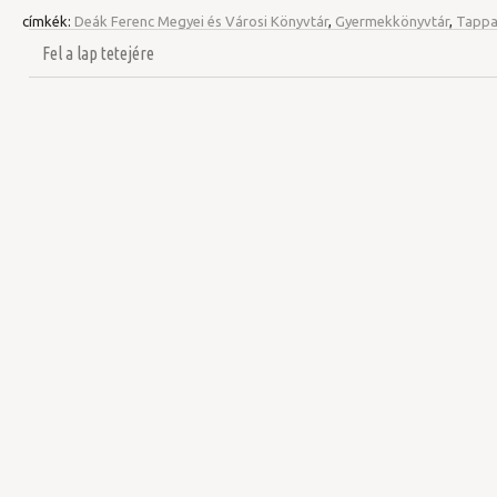
címkék:
Deák Ferenc Megyei és Városi Könyvtár
,
Gyermekkönyvtár
,
Tappa
Fel a lap tetejére