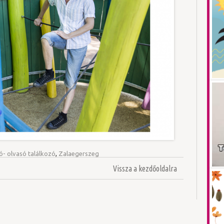
ró- olvasó találkozó
,
Zalaegerszeg
Vissza a kezdőoldalra