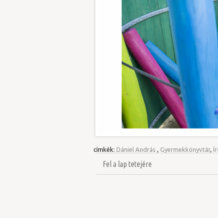
címkék:
Dániel András
,
Gyermekkönyvtár
,
Í
Fel a lap tetejére