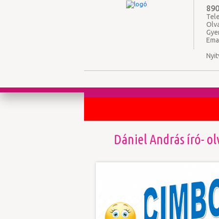
890
Tele
Olv
Gye
Ema
Nyit
Dániel András író- o