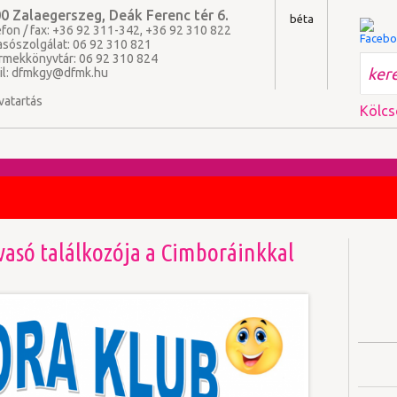
0 Zalaegerszeg, Deák Ferenc tér 6.
béta
fon / fax: +36 92 311-342, +36 92 310 822
asószolgálat: 06 92 310 821
rmekkönyvtár: 06 92 310 824
il:
dfmkgy@dfmk.hu
vatartás
Kölcs
lvasó találkozója a Cimboráinkkal