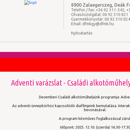
8900 Zalaegerszeg, Deák Fe
Telefon / fax: +36 92 311-342, 
Olvasószolgálat: 06 92 310 821
Gyermekkönyvtár: 06 92 310 82
Email:
dfmkgy@dfmk.hu
Nyitvatartás
Adventi varázslat - Családi alkotóműhe
Decemberi Családi alkotóműhelyünk programja: Advent
Az adventi ünnepkörhöz kapcsolódó diafilmjeink bemutatása. Interak
bevonásával.
A program kézműves foglalkozással zárul
Időpont: 2025. 12.10. (szerda) 16.30-17.3