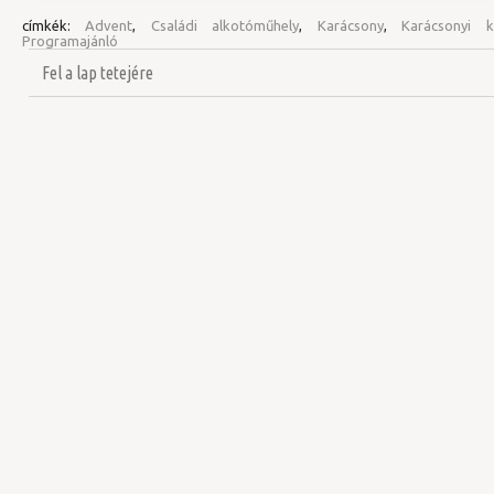
címkék:
Advent
,
Családi alkotóműhely
,
Karácsony
,
Karácsonyi k
Programajánló
Fel a lap tetejére