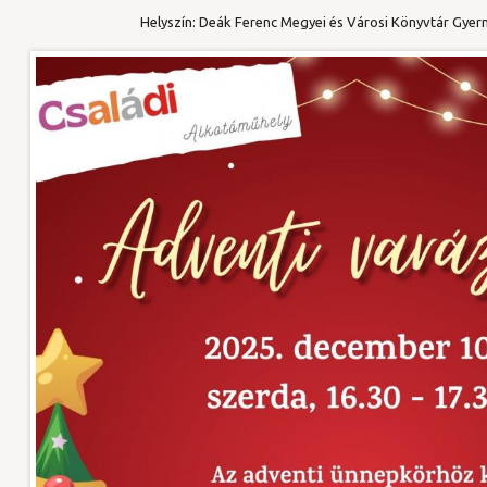
Helyszín: Deák Ferenc Megyei és Városi Könyvtár Gye