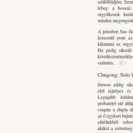
szülőföldjére. Szem
lebeg: a bosszú.
orgyilkosok kréd
minden megengede
A jelenben Sao Jü
keresztül pont az
kikutatni az orgyil
Ha pedig sikerül 
következményekkel
számára…
(F.)
Chugong: Solo ​
Jinwoo eddig sike
elől rejtélyes és
Legújabb külde
próbatétel elé állí
csupán a dupla du
az ő egykori bajtá
elítéltekből tobo
akiket a szövetség