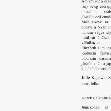
Ám amikor a csász
lány beteg édesap
birodalmi sza
jövedelmező címéér
Maia átveszi az 
öltözve a Nyári P
minden vágya telje
halál vár rá. Csak
vállalkozott…
Elizabeth Lim leg
lendületű fant
bíborszín daruma
játszódik, ám a jap
kultúrából merít.
(F
Julie Kagawa: S
kard lelke
Közeleg a kívánság
Jumekónak, az a