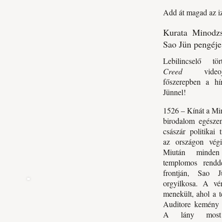
Add át magad az 
Kurata Minodzsi
Sao Jün pengéje
Lebilincselő ​
Creed
videojá
főszerepben a hír
Jünnel!
1526 – Kínát a Min
birodalom egészen
császár politikai
az országon végi
Miután minden
templomos rendd
frontján, Sao 
orgyilkosa. A vé
menekült, ahol a t
Auditore kemény k
A lány most 