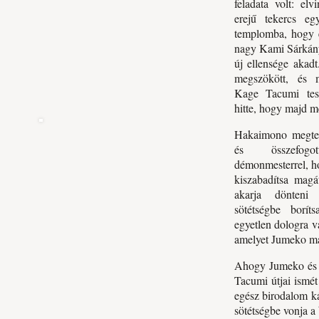
feladata volt: el
erejű tekercs eg
templomba, hogy 
nagy Kami Sárkán
új ellensége aka
megszökött, és m
Kage Tacumi test
hitte, hogy majd m
Hakaimono megtett
és összefog
démonmesterrel, ho
kiszabadítsa mag
akarja dönteni
sötétségbe borít
egyetlen dologra v
amelyet Jumeko ma
Ahogy Jumeko és a
Tacumi útjai ismét
egész birodalom k
sötétségbe vonja 