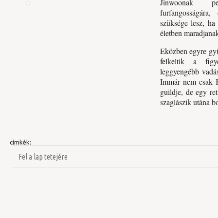
Jinwoonak 
furfangosságára,
szüksége lesz, ha 
életben maradjana
Eközben egyre gyü
felkeltik a fig
leggyengébb vadás
Immár nem csak K
guildje, de egy re
szaglászik utána 
címkék:
Fel a lap tetejére