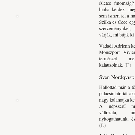
ízletes finomság?
hiába kérdezi meg
sem ismeri fel a m
Szilka és Cece eg
szerzeményüket, e
várják, mi bújik k
Vadadi Adrienn ke
Monszport Vivie
természet meg
kalauzolnak.
(F.)
Sven Nordqvist: 
Hallottad már a tö
palacsintatortát a
nagy kalamajka ker
A népszerű me
változata, a
nyitogathatunk, é
(F.)