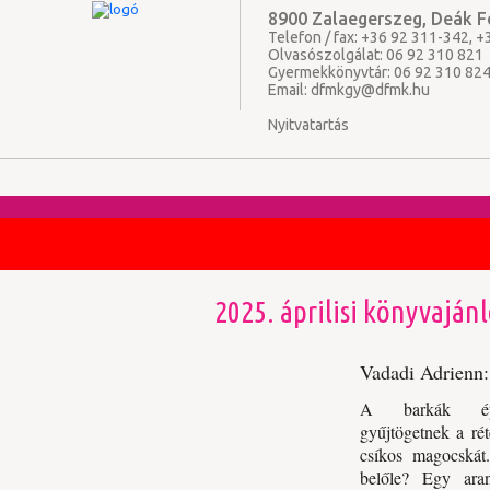
8900 Zalaegerszeg, Deák Fe
Telefon / fax: +36 92 311-342, 
Olvasószolgálat: 06 92 310 821
Gyermekkönyvtár: 06 92 310 82
Email:
dfmkgy@dfmk.hu
Nyitvatartás
2025. áprilisi könyvaján
Vadadi Adrienn:
A barkák épp
gyűjtögetnek a ré
csíkos magocskát
belőle? Egy ara