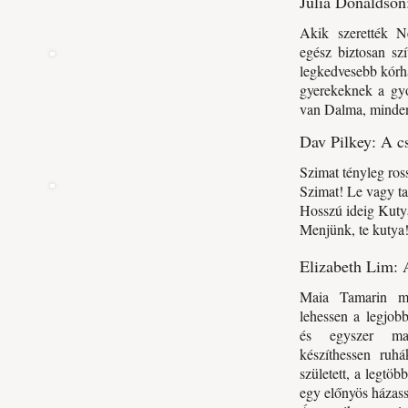
Julia Donaldson:
Akik szerették Ne
egész biztosan sz
legkedvesebb kórház
gyerekeknek a gyó
van Dalma, minde
Dav Pilkey: A ​c
Szimat tényleg ros
Szimat! Le vagy ta
Hosszú ideig Kuty
Menjünk, te kutya
Elizabeth Lim: A
Maia Tamarin m
lehessen a legjob
és egyszer ma
készíthessen ruh
született, a legtö
egy előnyös házass