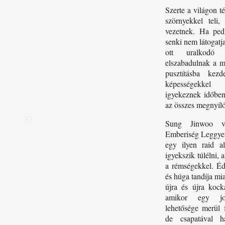
Szerte a világon t
szörnyekkel teli,
vezetnek. Ha pedi
senki nem látogatj
ott uralkodó 
elszabadulnak a m
pusztításba kezd
képességekkel
igyekeznek időben
az összes megnyíl
Sung Jinwoo v
Emberiség Leggyen
egy ilyen raid al
igyekszik túlélni,
a rémségekkel. Éd
és húga tandíja mia
újra és újra kock
amikor egy jo
lehetősége merül 
de csapatával h