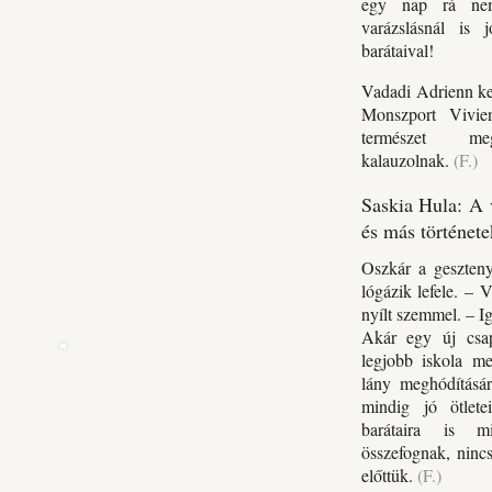
egy nap rá ne
varázslásnál is 
barátaival!
Vadadi Adrienn ke
Monszport Vivie
természet meg
kalauzolnak.
(F.)
Saskia Hula: A ​
és más története
Oszkár a geszteny
lógázik lefele. – 
nyílt szemmel. – I
Akár egy új csapa
legjobb iskola me
lány meghódításá
mindig jó ötlet
barátaira is m
összefognak, ninc
előttük.
(F.)