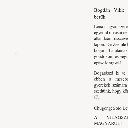
Bogdán Viki: 
betűk
Léna nagyon szeret
egyedül olvasni ne
állandóan összevi
lapon. De Zsemle k
bogár barátainak
gondokon, és végü
egész könyvet!
Bogarászd ki te i
ebben a mesébe
gyerekek számára k
szedtünk, hogy kö
(F.)
Chugong: Solo ​Lev
A ​VILÁGSZ
MAGYARUL!