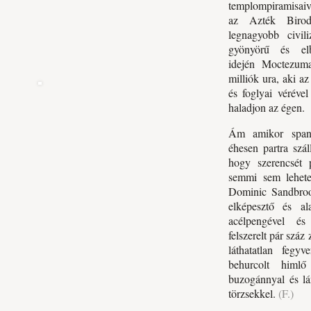
templompiramisaiva
az Azték Biro
legnagyobb civili
gyönyörű és elb
idején Moctezuma
milliók ura, aki az
és foglyai véréve
haladjon az égen.
Ám amikor spany
éhesen partra szá
hogy szerencsét 
semmi sem lehete
Dominic Sandbroo
elképesztő és al
acélpengével és
felszerelt pár száz 
láthatatlan fegyv
behurcolt himlő
buzogánnyal és lá
törzsekkel.
(F.)