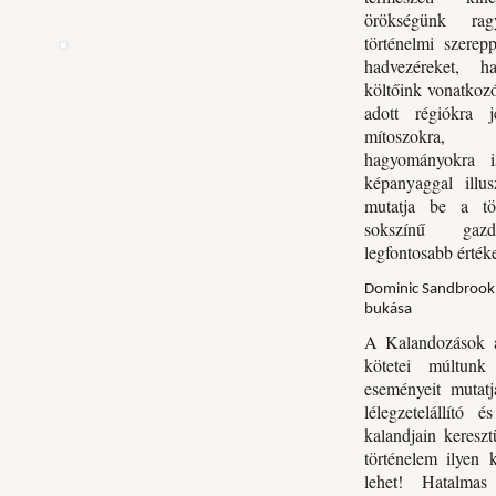
örökségünk rag
történelmi szerep
hadvezéreket, ha
költőink vonatkoz
adott régiókra 
mítoszokra, 
hagyományokra i
képanyaggal illus
mutatja be a tö
sokszínű gazd
legfontosabb értéke
Dominic Sandbrook:
bukása
A Kalandozások a
kötetei múltunk
eseményeit mutatj
lélegzetelállító 
kalandjain keresz
történelem ilyen 
lehet!
Hatalmas 