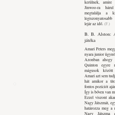
kerülnek, amire
Jinwoo-ra háru
megtalálja a k
legiszonyatosab
lejár az idő.
(F.)
B. B. Alston: 
játéka
Amari Peters megg
nyara junior ügynö
Azonban ahogy át
Quinton egyre r
mágusok között 
Amari azt sem tudja
hát amikor a tit
fontos pozíciót aján
Így is bőven van m
Ezzel viszont akar
Nagy Játszmát, egy
határozza meg a 
Nagy Játszma eg