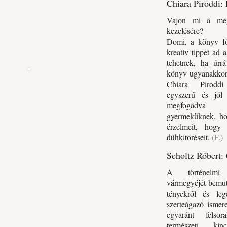
Chiara Piroddi:
Vajon mi a meg
kezelésére?
Domi, a könyv fős
kreatív tippet ad
tehetnek, ha úrr
könyv ugyanakkor 
Chiara Piroddi
egyszerű és jól 
megfogadva
gyermeküknek, ho
érzelmeit, hogy 
dühkitöréseit.
(F.)
Scholtz Róbert:
A történelmi
vármegyéjét bemut
tényekről és le
szerteágazó ismere
egyaránt felsora
természeti kin