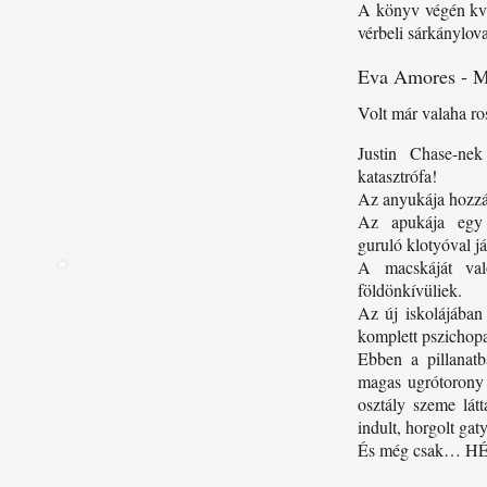
A könyv végén kví
vérbeli sárkánylov
Eva Amores - M
Volt már valaha ro
Justin Chase-ne
katasztrófa!
Az anyukája hozz
Az apukája egy 
guruló klotyóval já
A macskáját való
földönkívüliek.
Az új iskolájában
komplett pszichopat
Ebben a pillanatb
magas ugrótorony t
osztály szeme látt
indult, horgolt gat
És még csak… H