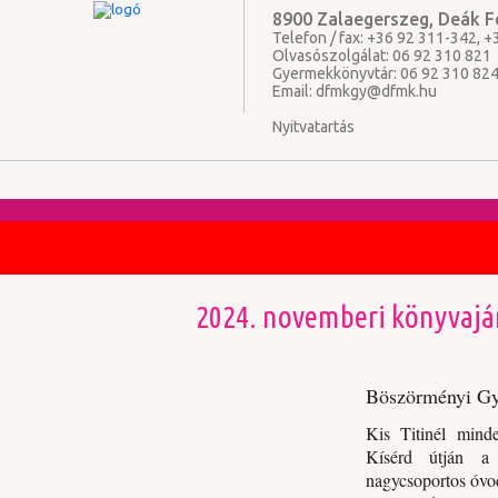
8900 Zalaegerszeg, Deák Fe
Telefon / fax: +36 92 311-342, 
Olvasószolgálat: 06 92 310 821
Gyermekkönyvtár: 06 92 310 82
Email:
dfmkgy@dfmk.hu
Nyitvatartás
2024. novemberi könyvajá
Böszörményi Gyu
Kis Titinél mind
Kísérd útján a
nagycsoportos óvo