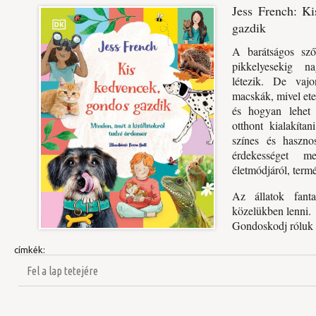
Jess French: Ki
gazdik
A barátságos sző
pikkelyesekig na
létezik. De vaj
macskák, mivel ete
és hogyan lehet 
otthont kialakíta
színes és haszno
érdekességet me
életmódjáról, termé
Az állatok fanta
közelükben lenni.
Gondoskodj róluk 
címkék:
Fel a lap tetejére