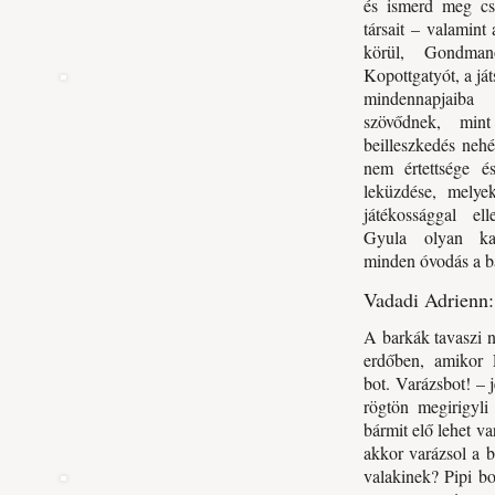
és ismerd meg csa
társait – valamint
körül, Gondma
Kopottgatyót, a ját
mindennapjaiba
szövődnek, min
beilleszkedés neh
nem értettsége é
leküzdése, melye
játékossággal el
Gyula olyan kara
minden óvodás a ba
Vadadi Adrienn:
A barkák tavaszi n
erdőben, amikor 
bot. Varázsbot! – j
rögtön megirigyli
bármit elő lehet v
akkor varázsol a b
valakinek? Pipi b