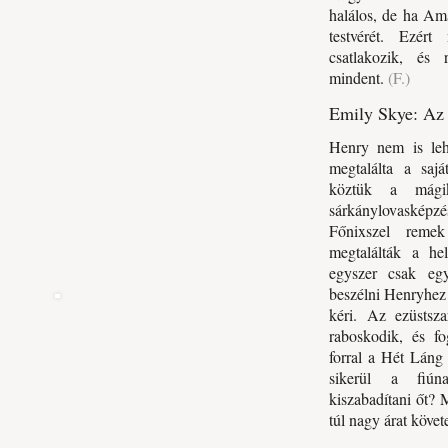
halálos, de ha Am
testvérét. Ezért
csatlakozik, és 
mindent.
(F.)
Emily Skye: Az 
Henry nem is leh
megtalálta a sajá
köztük a mági
sárkánylovaskép
Főnixszel remek
megtalálták a he
egyszer csak eg
beszélni Henryhez 
kéri. Az ezüstsz
raboskodik, és fo
forral a Hét Láng
sikerül a fiú
kiszabadítani őt? 
túl nagy árat követ