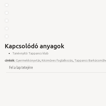
Kapcsolódó anyagok
Tanévnyító Tappancs klub
címkék:
Gyermekkönyvtár
,
Kézműves foglalkozás
,
Tappancs Barkácsműhe
Fel a lap tetejére