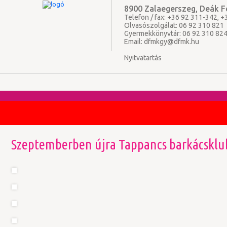
8900 Zalaegerszeg, Deák Fe
Telefon / fax: +36 92 311-342, 
Olvasószolgálat: 06 92 310 821
Gyermekkönyvtár: 06 92 310 82
Email:
dfmkgy@dfmk.hu
Nyitvatartás
Szeptemberben újra Tappancs barkácskl