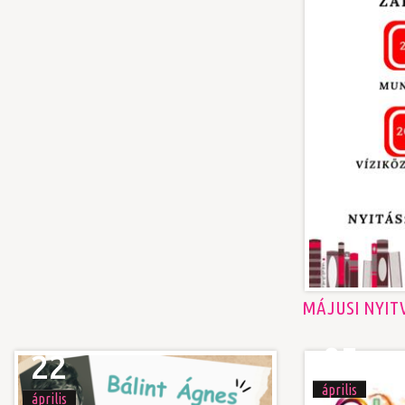
MÁJUSI NYIT
05
22
április
április