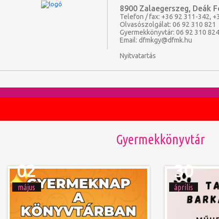
8900 Zalaegerszeg, Deák Fe
Telefon / fax: +36 92 311-342, 
Olvasószolgálat: 06 92 310 821
Gyermekkönyvtár: 06 92 310 82
Email:
dfmkgy@dfmk.hu
Nyitvatartás
Gyermekkönyvtár
02
30
május
április