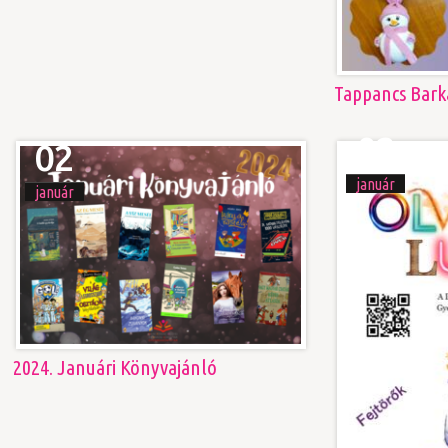
Tappancs Bark
02
02
január
január
2024. Januári Könyvajánló