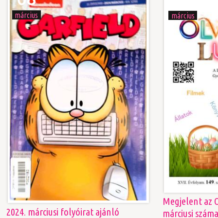
március
március
Megjelent az O
2024. márciusi folyóirat ajánló
márciusi szám