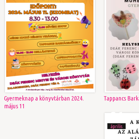
Gyermeknap a könyvtárban 2024.
Tappancs Bark
május 11
26
április