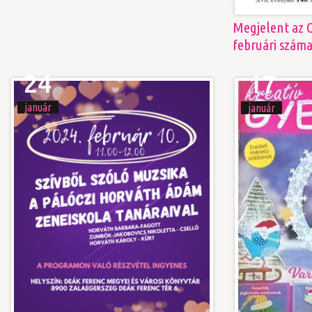
Megjelent az O
februári szám
24
17
január
január