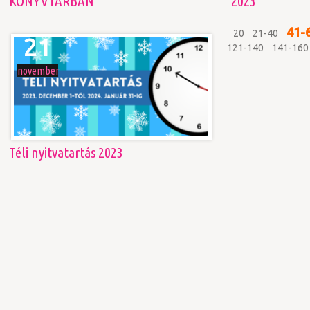
KÖNYVTÁRBAN
2023
41-
20
21-40
21
121-140
141-160
november
Téli nyitvatartás 2023