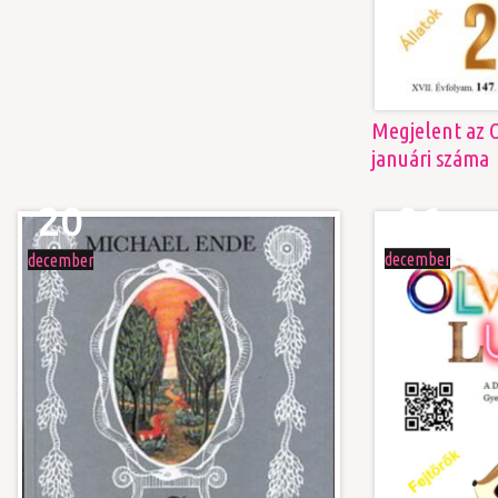
Megjelent az O
januári száma
06
20
december
december