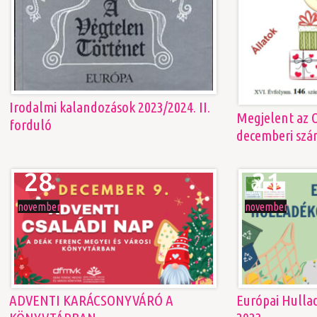
Irodalmi kalandozások 2023/2024. II.
Megjelent az O
forduló
decemberi sz
28
21
november
november
ADVENTI KARÁCSONYVÁRÓ A
Európai Hulla