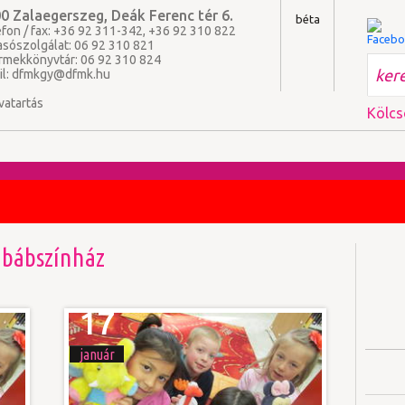
0 Zalaegerszeg, Deák Ferenc tér 6.
béta
fon / fax: +36 92 311-342, +36 92 310 822
asószolgálat: 06 92 310 821
rmekkönyvtár: 06 92 310 824
il:
dfmkgy@dfmk.hu
vatartás
Kölcs
bábszínház
17
január