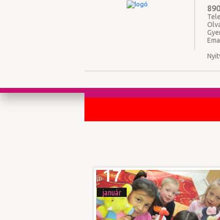
890
Tele
Olv
Gye
Ema
Nyit
17
január