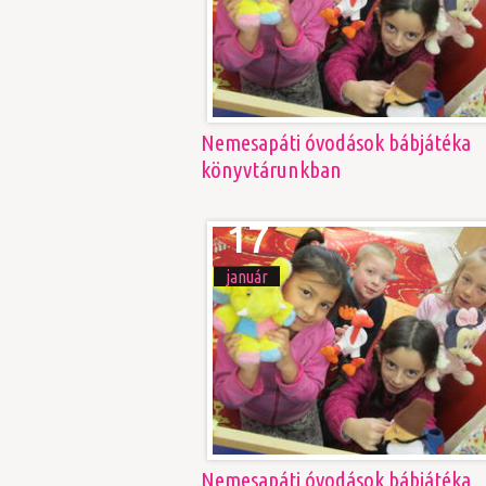
Nemesapáti óvodások bábjátéka
könyvtárunkban
17
január
Nemesapáti óvodások bábjátéka