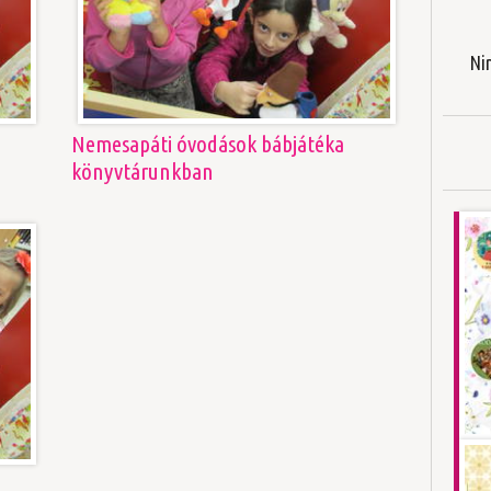
Ni
Nemesapáti óvodások bábjátéka
könyvtárunkban