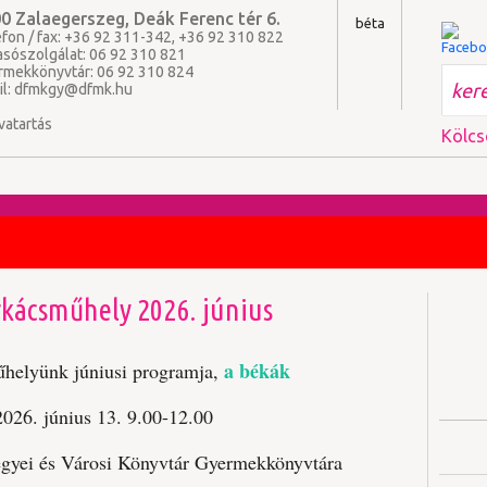
0 Zalaegerszeg, Deák Ferenc tér 6.
béta
fon / fax: +36 92 311-342, +36 92 310 822
asószolgálat: 06 92 310 821
rmekkönyvtár: 06 92 310 824
il:
dfmkgy@dfmk.hu
vatartás
Kölcs
kácsműhely 2026. június
a békák
helyünk júniusi programja,
2026. június 13. 9.00-12.00
yei és Városi Könyvtár Gyermekkönyvtára