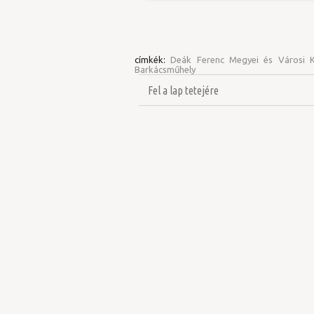
címkék:
Deák Ferenc Megyei és Városi K
Barkácsműhely
Fel a lap tetejére