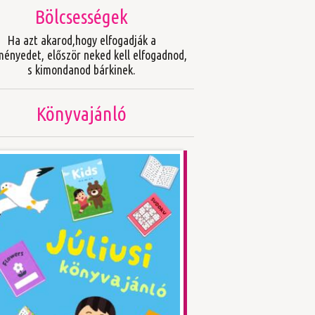
Bölcsességek
Ha azt akarod,hogy elfogadják a
ményedet, először neked kell elfogadnod,
s kimondanod bárkinek.
Könyvajánló